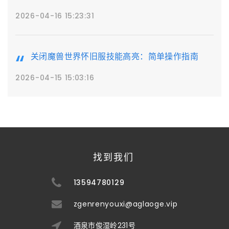
2026-04-16 15:23:31
关闭魔兽世界怀旧服技能高亮：简单操作指南
2026-04-15 15:03:16
找到我们
13594780129
zgenrenyouxi@aglaoge.vip
酒泉市俊湿岭231号