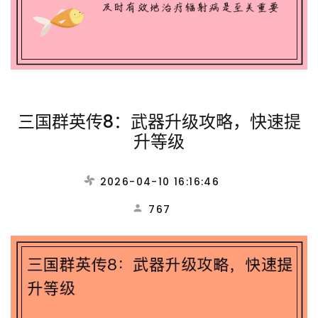
三国群英传8：武器升级攻略，快速提
升等级
2026-04-10 16:16:46
767