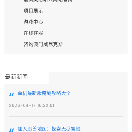
项目展示
游戏中心
在线客服
咨询澳门威尼克斯
最新新闻
单机最新版魔域攻略大全
2026-04-17 16:32:01
加入魔兽地图：探索无尽冒险