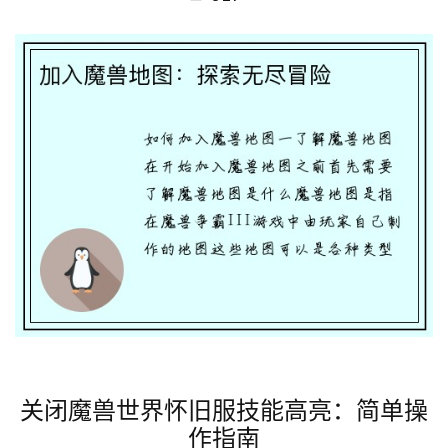
关闭魔兽世界怀旧服技能高亮：简单操
作指南