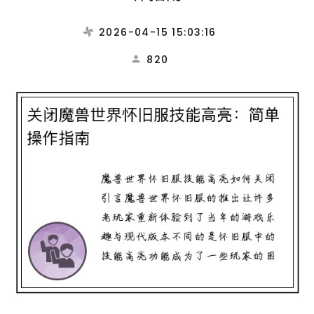
2026-04-15 15:03:16
820