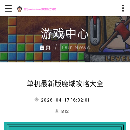
游戏中心
Our News
首页
单机最新版魔域攻略大全
2026-04-17 16:32:01
812